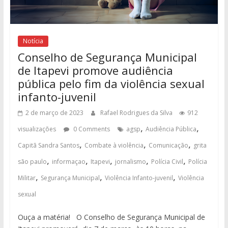
Notícia
Conselho de Segurança Municipal
de Itapevi promove audiência
pública pelo fim da violência sexual
infanto-juvenil
2 de março de 2023
Rafael Rodrigues da Silva
912
,
,
visualizações
0 Comments
agsp
Audiência Pública
,
,
,
Capitã Sandra Santos
Combate à violência
Comunicação
grita
,
,
,
,
,
são paulo
informaçao
Itapevi
jornalismo
Polícia Civil
Polícia
,
,
,
Militar
Segurança Municipal
Violência Infanto-juvenil
Violência
sexual
Ouça a matéria! O Conselho de Segurança Municipal de