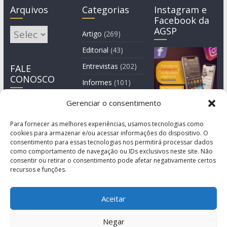
Arquivos
Categorias
Instagram e
Facebook da
AGSP
Arquivos
Artigo
(269)
Editorial
(43)
Entrevistas
(202)
FALE
CONOSCO
Informes
(101)
Manchete
(3)
Gerenciar o consentimento
Notícia
(1.245)
Para fornecer as melhores experiências, usamos tecnologias como
cookies para armazenar e/ou acessar informações do dispositivo. O
consentimento para essas tecnologias nos permitirá processar dados
como comportamento de navegação ou IDs exclusivos neste site. Não
consentir ou retirar o consentimento pode afetar negativamente certos
recursos e funções.
Aceitar
Negar
© Copyright 2011-2026