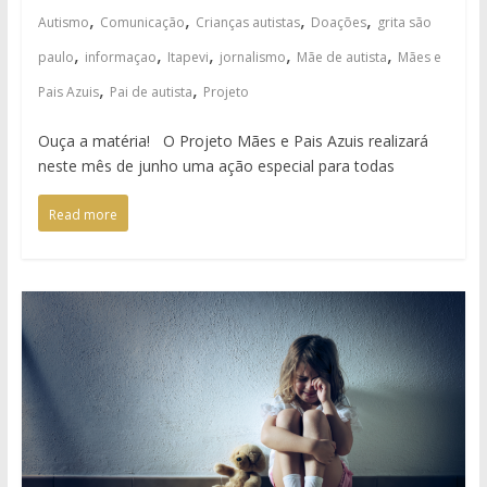
,
,
,
,
Autismo
Comunicação
Crianças autistas
Doações
grita são
,
,
,
,
,
paulo
informaçao
Itapevi
jornalismo
Mãe de autista
Mães e
,
,
Pais Azuis
Pai de autista
Projeto
Ouça a matéria! O Projeto Mães e Pais Azuis realizará
neste mês de junho uma ação especial para todas
Read more