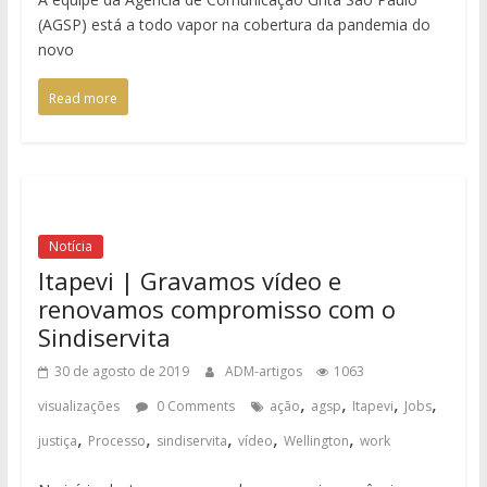
(AGSP) está a todo vapor na cobertura da pandemia do
novo
Read more
Notícia
Itapevi | Gravamos vídeo e
renovamos compromisso com o
Sindiservita
30 de agosto de 2019
ADM-artigos
1063
,
,
,
,
visualizações
0 Comments
ação
agsp
Itapevi
Jobs
,
,
,
,
,
justiça
Processo
sindiservita
vídeo
Wellington
work