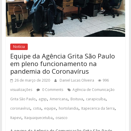
Notícia
Equipe da Agência Grita São Paulo
em pleno funcionamento na
pandemia do Coronavírus
26 de março de 2020
Daniel Lucas Oliveira
996
visualizações
0 Comments
Agência de Comunicação
,
,
,
,
,
Grita São Paulo
agsp
Americana
Boituva
carapicuíba
,
,
,
,
,
coronavírus
cotia
equipe
hortolandia
Itapecerica da Serra
,
,
Itapevi
Itaquaquecetuba
osasco
A equipe da Agência de Comunicação Grita São Paulo