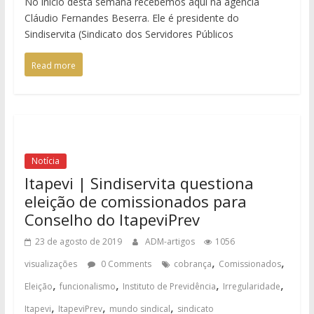
No início desta semana recebemos aqui na agência
Cláudio Fernandes Beserra. Ele é presidente do
Sindiservita (Sindicato dos Servidores Públicos
Read more
Notícia
Itapevi | Sindiservita questiona
eleição de comissionados para
Conselho do ItapeviPrev
23 de agosto de 2019
ADM-artigos
1056
,
,
visualizações
0 Comments
cobrança
Comissionados
,
,
,
,
Eleição
funcionalismo
Instituto de Previdência
Irregularidade
,
,
,
Itapevi
ItapeviPrev
mundo sindical
sindicato