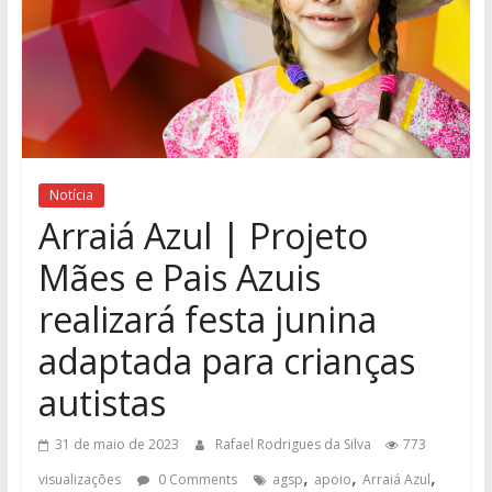
Notícia
Arraiá Azul | Projeto
Mães e Pais Azuis
realizará festa junina
adaptada para crianças
autistas
31 de maio de 2023
Rafael Rodrigues da Silva
773
,
,
,
visualizações
0 Comments
agsp
apoio
Arraiá Azul