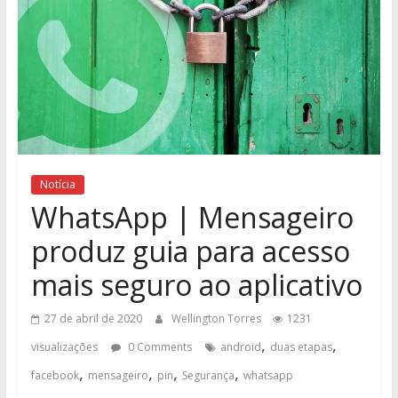
Notícia
WhatsApp | Mensageiro
produz guia para acesso
mais seguro ao aplicativo
27 de abril de 2020
Wellington Torres
1231
,
,
visualizações
0 Comments
android
duas etapas
,
,
,
,
facebook
mensageiro
pin
Segurança
whatsapp