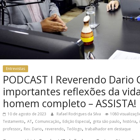
Entrevistas
PODCAST I Reverendo Dario 
importantes reflexões da vid
homem completo – ASSISTA!
10 de agosto de 2023
Rafael Rodrigues da Silva
1080 visualizaçõ
,
,
,
,
,
,
Testamento
AT
Comunicação
Edição Especial
grita são paulo
história
,
,
,
,
professor
Rev. Dario
reverendo
Teólogo
trabalhador em destaque