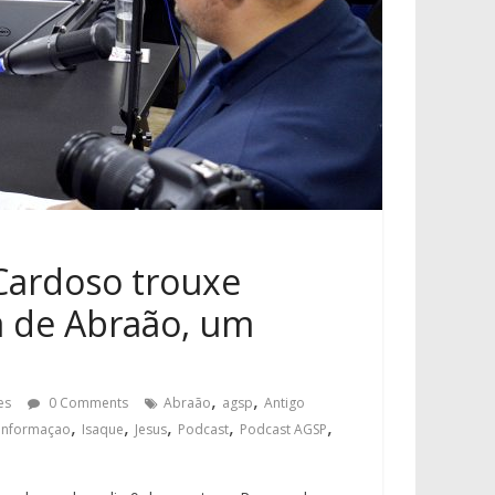
Cardoso trouxe
a de Abraão, um
,
,
es
0 Comments
Abraão
agsp
Antigo
,
,
,
,
,
informaçao
Isaque
Jesus
Podcast
Podcast AGSP