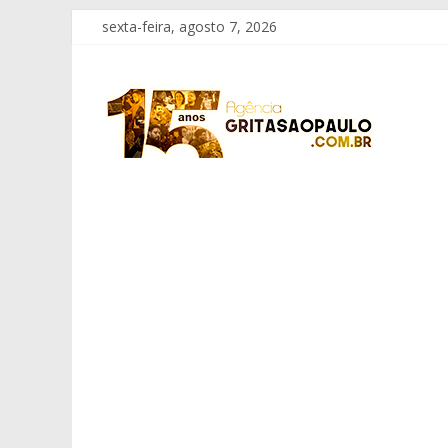
Pular
sexta-feira, agosto 7, 2026
para
o
Grita
conteúdo
São
Paulo
Informação
com
Responsabilidade