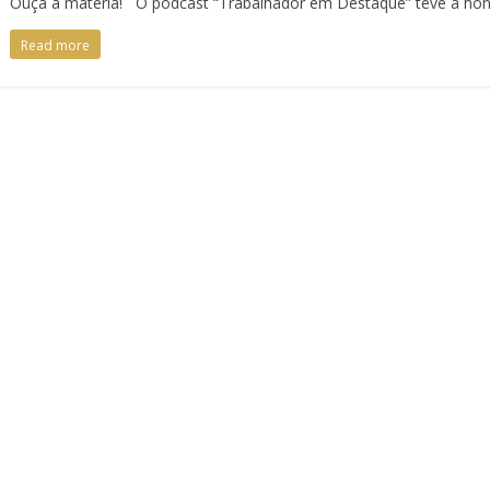
Ouça a matéria! O podcast “Trabalhador em Destaque” teve a honr
Read more