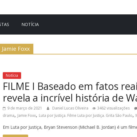
STAS
NOTÍCIA
Jamie Foxx
Notícia
FILME I Baseado em fatos reai
revela a incrível história de W
9 de março de 2021
Daniel Lucas Oliveira
3462 visualizações
,
,
,
drama
Jamie Foxx
Luta por Justiça. Filme Luta por Justiça. Grita São Paulo
Em Luta por Justiça, Bryan Stevenson (Michael B. Jordan) é um film