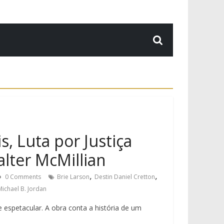
s, Luta por Justiça
alter McMillian
,
,
0 Comments
Brie Larson
Destin Daniel Cretton
Michael B. Jordan
e espetacular. A obra conta a história de um