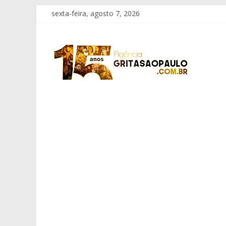
Pular
sexta-feira, agosto 7, 2026
para
o
Grita
conteúdo
São
Paulo
Informação
com
Responsabilidade