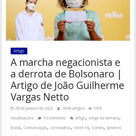
Artigo
A marcha negacionista e
a derrota de Bolsonaro |
Artigo de João Guilherme
Vargas Netto
28 de janeiro de 2022
ADM-artigos
1078
,
,
visualizações
0 Comments
artigo
artigo da semana
,
,
,
,
,
brasil
Comunicação
coronavírus
covid-19
Crimes
governo