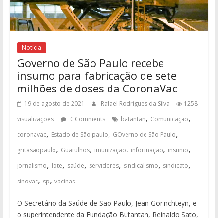
Notícia
Governo de São Paulo recebe
insumo para fabricação de sete
milhões de doses da CoronaVac
19 de agosto de 2021
Rafael Rodrigues da Silva
1258
,
,
visualizações
0 Comments
batantan
Comunicação
,
,
,
coronavac
Estado de São paulo
GOverno de São Paulo
,
,
,
,
,
gritasaopaulo
Guarulhos
imunização
informaçao
insumo
,
,
,
,
,
,
jornalismo
lote
saúde
servidores
sindicalismo
sindicato
,
,
sinovac
sp
vacinas
O Secretário da Saúde de São Paulo, Jean Gorinchteyn, e
o superintendente da Fundação Butantan, Reinaldo Sato,