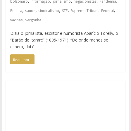
,
,
,
,
,
bolsonaro
informaçao
jornalismo
negacionistas
Pandemia
,
,
,
,
,
Política
saúde
sindicalismo
STF
Supremo Tribunal Federal
,
vacinas
vergonha
Dizia o jornalista, escritor e humorista Aparício Torelly, o
“Barão de Itararé” (1895-1971): “De onde menos se
espera, daí é
Read more