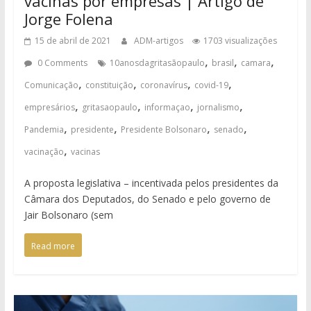
vacinas por empresas | Artigo de
Jorge Folena
15 de abril de 2021
ADM-artigos
1703 visualizações
,
,
,
0 Comments
10anosdagritasãopaulo
brasil
camara
,
,
,
,
Comunicação
constituição
coronavírus
covid-19
,
,
,
,
empresários
gritasaopaulo
informaçao
jornalismo
,
,
,
,
Pandemia
presidente
Presidente Bolsonaro
senado
,
vacinação
vacinas
A proposta legislativa – incentivada pelos presidentes da
Câmara dos Deputados, do Senado e pelo governo de
Jair Bolsonaro (sem
Read more