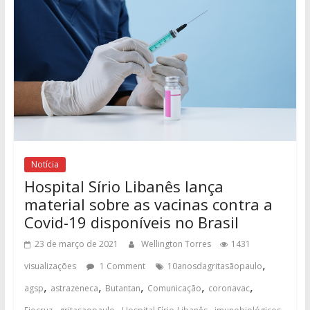
Notícia
Hospital Sírio Libanês lança
material sobre as vacinas contra a
Covid-19 disponíveis no Brasil
23 de março de 2021
Wellington Torres
1431
,
visualizações
1 Comment
10anosdagritasãopaulo
,
,
,
,
,
agsp
astrazeneca
Butantan
Comunicação
coronavac
,
,
,
,