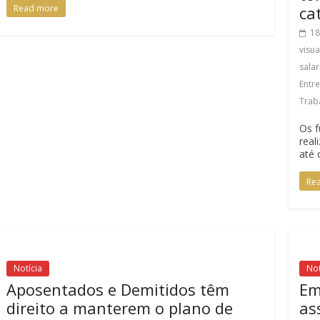
ca
Read more
18
visu
salar
Entr
Trab
Os f
real
até 
Re
Notícia
Not
Aposentados e Demitidos têm
Em
direito a manterem o plano de
as