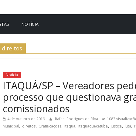
STAS
NOTÍCIA
direitos
Notícia
ITAQUÁ/SP – Vereadores ped
processo que questionava gra
comissionados
4 de outubro de 2019
Rafael Rodrigues da Silva
1083 visualizaçõ
,
,
,
,
,
,
,
Municipal
direitos
Gratificações
itaqua
Itaquaquecetuba
justiça
luta