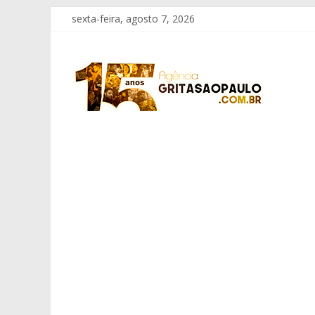
Pular
sexta-feira, agosto 7, 2026
para
o
Grita
conteúdo
São
Paulo
Informação
com
Responsabilidade