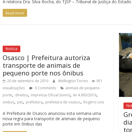
A relatora Dra. Silva Rocha, do TJSP – Tribunal de Justiça do Est
Read more
Notícia
Osasco | Prefeitura autoriza
transporte de animais de
pequeno porte nos ônibus
20 de setembro de 2019
Wellington Torres
951
visualizações
0 Comments
animais de pequeno
,
,
,
,
porte
direitos
Imprensa Oficial (Iomo)
lei 4.993/2019
,
,
,
,
onibus
pet
prefeitura
prefeitura de osasco
Rogério Lins
Not
Gr
A Prefeitura de Osasco anunciou esta semana uma
nova regra para transporte de animais de pequeno
di
porte em ônibus das
to