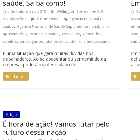
saúde. Saiba como!
Em
5 de outubro de 2018
Wellington Torres
801
4 
visualizações
0 Comments
agencia nacional de
visu
,
,
,
,
saude
Agência Nacional de Saúde Suplementar
amil
ans
embr
,
,
,
,
aposentados
bradesco saude
convenios
demitidos
sindi
,
,
,
direitos
empregador
planos de saude
sulamerica saude
cam
É uma situação que gera muitas dúvidas nos
Em 
trabalhadores. Ao se aposentar ou ser demitido da
defl
empresa, poderá manter o plano de
asse
Read more
Re
Artigo
É hora de ação! Vamos lutar pelo
futuro dessa nação