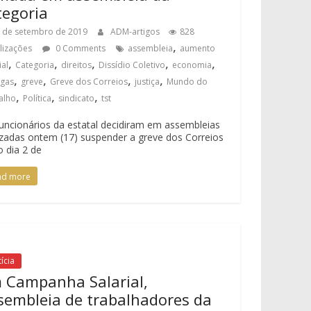
tegoria
 de setembro de 2019
ADM-artigos
828
,
alizações
0 Comments
assembleia
aumento
,
,
,
,
,
ial
Categoria
direitos
Dissídio Coletivo
economia
,
,
,
,
egas
greve
Greve dos Correios
justiça
Mundo do
,
,
,
alho
Política
sindicato
tst
uncionários da estatal decidiram em assembleias
izadas ontem (17) suspender a greve dos Correios
o dia 2 de
ad more
ícia
 Campanha Salarial,
sembleia de trabalhadores da