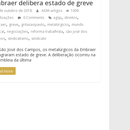
braer delibera estado de greve
de outubro de 2018
ADM-artigos
1009
,
,
alizações
0 Comments
agsp
direitos
,
,
,
,
aer
greve
gritasaopaulo
metalúrgicos
mundo
,
,
,
cal
negociações
reforma trabalhista
são josé dos
,
,
pos
sindicalismo
sindicato
São José dos Campos, os metalúrgicos da Embraer
agraram estado de greve. A deliberação ocorreu na
mbleia da última
ad more