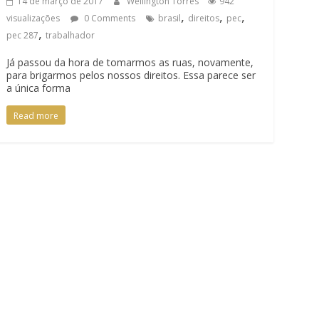
14 de março de 2017
Wellington Torres
942
,
,
,
visualizações
0 Comments
brasil
direitos
pec
,
pec 287
trabalhador
Já passou da hora de tomarmos as ruas, novamente,
para brigarmos pelos nossos direitos. Essa parece ser
a única forma
Read more