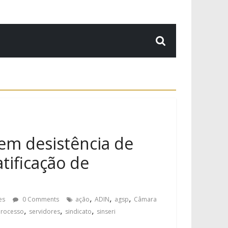
em desistência de
tificação de
,
,
,
es
0 Comments
ação
ADIN
agsp
Câmara
,
,
,
Processo
servidores
sindicato
sinseri