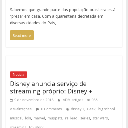
Sabemos que grande parte das população brasileira está
“presa” em casa. Com a quarentena decretada em
diversas cidades do País,
Read more
Notícia
Disney anuncia serviço de
streaming próprio: Disney +
9 de novembro de 2018
ADM-artigos
986
,
,
visualizações
0 Comments
disney +
Geek
hig school
,
,
,
,
,
,
,
musical
loki
marvel
muppets
rei leão
séries
star wars
,
streaming
toy story