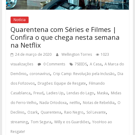
Notícia
Quarentena com Séries e Filmes |
Confira o que chega nesta semana
na Netflix
24 de março de 2020
Wellington Torres
1023
,
,
visualizações
0 Comments
7SEEDS
A Casa
A Marca do
,
,
,
Demônio
coronavírus
Crip Camp: Revolução pela Inclusão
Dia
,
,
dos Fofizovos
Dragões: Equipe de Resgate
Filmando
,
,
,
,
,
Casablanca
Freud
Ladies Up
Lendas do Lago
Maska
Midas
,
,
,
,
do Ferro-Velho
Nada Ortodoxa
netflix
Notas de Rebeldia
O
,
,
,
,
,
Declínio
Ozark
Quarentena
Raio Negro
Sol Levante
,
,
,
streaming
Tom Segura
Willy e os Guardiões
YooHoo ao
Resgate!