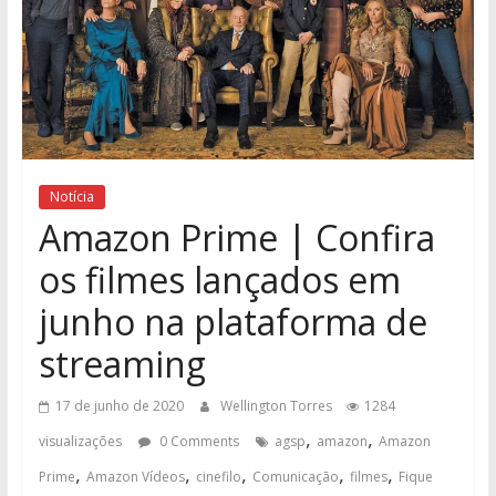
Notícia
Amazon Prime | Confira
os filmes lançados em
junho na plataforma de
streaming
17 de junho de 2020
Wellington Torres
1284
,
,
visualizações
0 Comments
agsp
amazon
Amazon
,
,
,
,
,
Prime
Amazon Vídeos
cinefilo
Comunicação
filmes
Fique