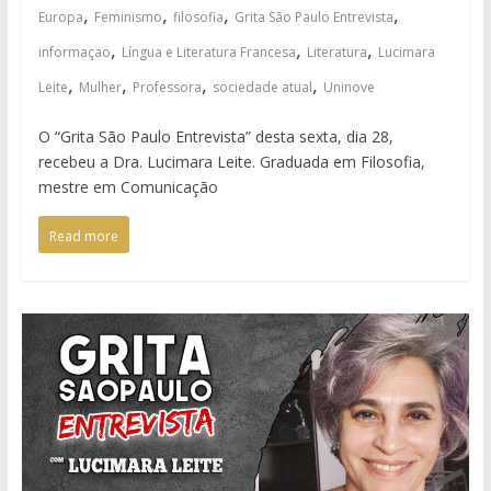
,
,
,
,
Europa
Feminismo
filosofia
Grita São Paulo Entrevista
,
,
,
informaçao
Língua e Literatura Francesa
Literatura
Lucimara
,
,
,
,
Leite
Mulher
Professora
sociedade atual
Uninove
O “Grita São Paulo Entrevista” desta sexta, dia 28,
recebeu a Dra. Lucimara Leite. Graduada em Filosofia,
mestre em Comunicação
Read more