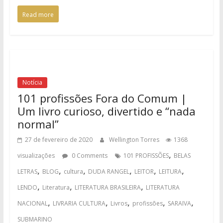
Read more
Notícia
101 profissões Fora do Comum |
Um livro curioso, divertido e “nada
normal”
27 de fevereiro de 2020
Wellington Torres
1368
,
visualizações
0 Comments
101 PROFISSÕES
BELAS
,
,
,
,
,
,
LETRAS
BLOG
cultura
DUDA RANGEL
LEITOR
LEITURA
,
,
,
LENDO
Literatura
LITERATURA BRASILEIRA
LITERATURA
,
,
,
,
,
NACIONAL
LIVRARIA CULTURA
Livros
profissões
SARAIVA
SUBMARINO