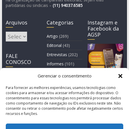
partidárias ou sindicais –
(11)
94037.6585
Arquivos
Categorias
Instagram e
Facebook da
AGSP
Arquivos
Artigo
(269)
Editorial
(43)
Entrevistas
(202)
FALE
CONOSCO
Informes
(101)
Manchete
(3)
Gerenciar o consentimento
Notícia
(1.245)
Para fornecer as melhores experiências, usamos tecnologias como
cookies para armazenar e/ou acessar informações do dispositivo. O
consentimento para essas tecnologias nos permitirá processar dados
como comportamento de navegação ou IDs exclusivos neste site. Não
consentir ou retirar o consentimento pode afetar negativamente certos
recursos e funções.