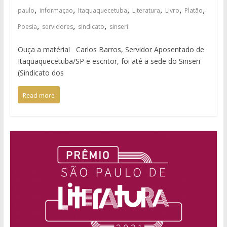
,
,
,
,
,
,
paulo
informaçao
Itaquaquecetuba
Literatura
Livro
Platão
,
,
,
Poesia
servidores
sindicato
sinseri
Ouça a matéria! Carlos Barros, Servidor Aposentado de
Itaquaquecetuba/SP e escritor, foi até a sede do Sinseri
(Sindicato dos
Read more