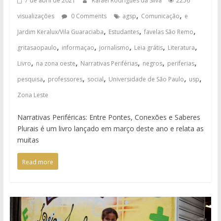
7 de abril de 2021
Rafael Rodrigues da Silva
2256
,
,
visualizações
0 Comments
agsp
Comunicação
e
,
,
,
Jardim Keralux/Vila Guaraciaba
Estudantes
favelas São Remo
,
,
,
,
,
gritasaopaulo
informaçao
jornalismo
Leia grátis
Literatura
,
,
,
,
,
Livro
na zona oeste
Narrativas Periférias
negros
periferias
,
,
,
,
,
pesquisa
professores
social
Universidade de São Paulo
usp
Zona Leste
Narrativas Periféricas: Entre Pontes, Conexões e Saberes
Plurais é um livro lançado em março deste ano e relata as
muitas
Read more