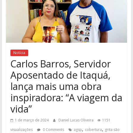
Notícia
Carlos Barros, Servidor
Aposentado de Itaquá,
lança mais uma obra
inspiradora: “A viagem da
vida”
1 de março de 2024
Daniel Lucas Oliveira
1151
,
,
visualizações
0 Comments
agsp
cobertura
grita são