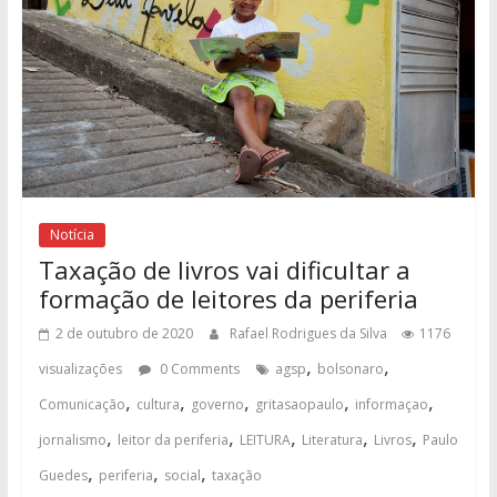
Notícia
Taxação de livros vai dificultar a
formação de leitores da periferia
2 de outubro de 2020
Rafael Rodrigues da Silva
1176
,
,
visualizações
0 Comments
agsp
bolsonaro
,
,
,
,
,
Comunicação
cultura
governo
gritasaopaulo
informaçao
,
,
,
,
,
jornalismo
leitor da periferia
LEITURA
Literatura
Livros
Paulo
,
,
,
Guedes
periferia
social
taxação