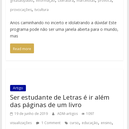
gritasaopaulo
informaçao
Literatura
marcelotas
provoca
,
provocações
tvcultura
Anos caminhando no incerto e idolatrando a dúvida! Este
programa pode não ser uma janela aberta para o mundo,
mas
Read more
Artigo
Ser estudante de Letras é ir além
das páginas de um livro
19 de junho de 2019
ADM-artigos
1097
,
,
,
visualizações
1 Comment
curso
educação
ensino