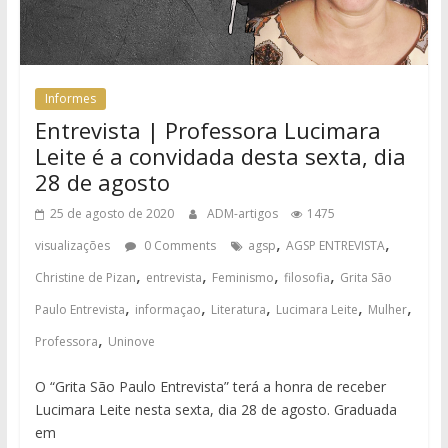
Informes
Entrevista | Professora Lucimara
Leite é a convidada desta sexta, dia
28 de agosto
25 de agosto de 2020
ADM-artigos
1475
,
,
visualizações
0 Comments
agsp
AGSP ENTREVISTA
,
,
,
,
Christine de Pizan
entrevista
Feminismo
filosofia
Grita São
,
,
,
,
,
Paulo Entrevista
informaçao
Literatura
Lucimara Leite
Mulher
,
Professora
Uninove
O “Grita São Paulo Entrevista” terá a honra de receber
Lucimara Leite nesta sexta, dia 28 de agosto. Graduada
em