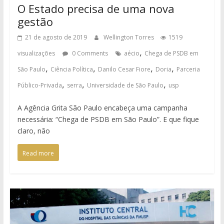
O Estado precisa de uma nova
gestão
21 de agosto de 2019
Wellington Torres
1519
,
visualizações
0 Comments
aécio
Chega de PSDB em
,
,
,
,
São Paulo
Ciência Política
Danilo Cesar Fiore
Doria
Parceria
,
,
,
Público-Privada
serra
Universidade de São Paulo
usp
A Agência Grita São Paulo encabeça uma campanha
necessária: “Chega de PSDB em São Paulo”. E que fique
claro, não
Read more