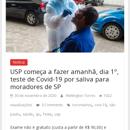
Notícia
USP começa a fazer amanhã, dia 1º,
teste de Covid-19 por saliva para
moradores de SP
30 de novembro de 2020
Wellington Torres
1022
,
,
visualizações
0 Comments
coronavírus
covi-19
são
,
,
,
,
paulo
saúde
sp
Teste
usp
Exame não é gratuito (custa a partir de R$ 90,00) e