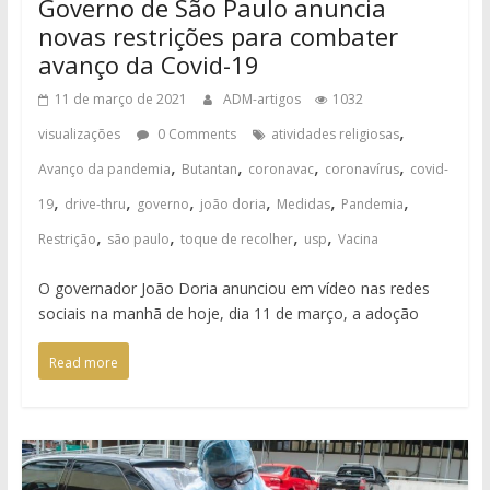
Governo de São Paulo anuncia
novas restrições para combater
avanço da Covid-19
11 de março de 2021
ADM-artigos
1032
,
visualizações
0 Comments
atividades religiosas
,
,
,
,
Avanço da pandemia
Butantan
coronavac
coronavírus
covid-
,
,
,
,
,
,
19
drive-thru
governo
joão doria
Medidas
Pandemia
,
,
,
,
Restrição
são paulo
toque de recolher
usp
Vacina
O governador João Doria anunciou em vídeo nas redes
sociais na manhã de hoje, dia 11 de março, a adoção
Read more