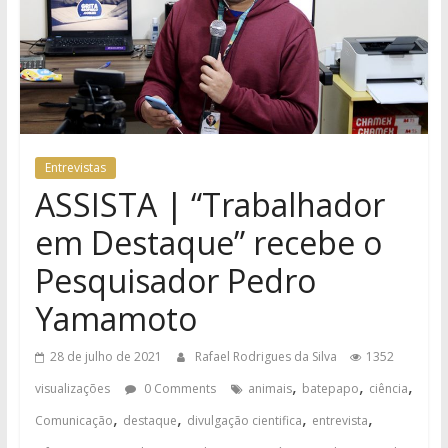
Entrevistas
ASSISTA | “Trabalhador
em Destaque” recebe o
Pesquisador Pedro
Yamamoto
28 de julho de 2021
Rafael Rodrigues da Silva
1352
,
,
,
visualizações
0 Comments
animais
batepapo
ciência
,
,
,
,
Comunicação
destaque
divulgação cientifica
entrevista