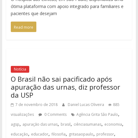
ótima plataforma com apoio integrado para familiares e
pacientes que desejam
Read more
Notícia
O Brasil não sai pacificado após
apuração das urnas, diz professor
da USP
7 de novembro de 2018
Daniel Lucas Oliveira
885
,
visualizações
0 Comments
Agência Grita Sâo Paulo
,
,
,
,
,
agsp
apuração das urnas
brasil
ciênciasumanas
economia
,
,
,
,
,
educação
educador
filosofia
gritasaopaulo
professor