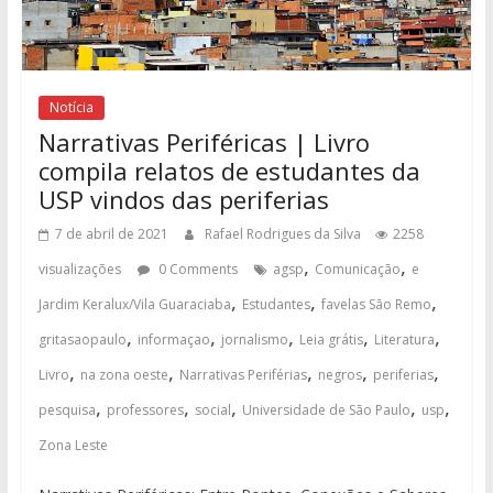
Notícia
Narrativas Periféricas | Livro
compila relatos de estudantes da
USP vindos das periferias
7 de abril de 2021
Rafael Rodrigues da Silva
2258
,
,
visualizações
0 Comments
agsp
Comunicação
e
,
,
,
Jardim Keralux/Vila Guaraciaba
Estudantes
favelas São Remo
,
,
,
,
,
gritasaopaulo
informaçao
jornalismo
Leia grátis
Literatura
,
,
,
,
,
Livro
na zona oeste
Narrativas Periférias
negros
periferias
,
,
,
,
,
pesquisa
professores
social
Universidade de São Paulo
usp
Zona Leste