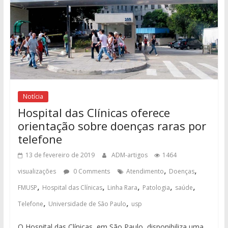
Notícia
Hospital das Clínicas oferece
orientação sobre doenças raras por
telefone
13 de fevereiro de 2019
ADM-artigos
1464
,
,
visualizações
0 Comments
Atendimento
Doenças
,
,
,
,
,
FMUSP
Hospital das Clínicas
Linha Rara
Patologia
saúde
,
,
Telefone
Universidade de São Paulo
usp
O Hospital das Clínicas, em São Paulo, disponibiliza uma