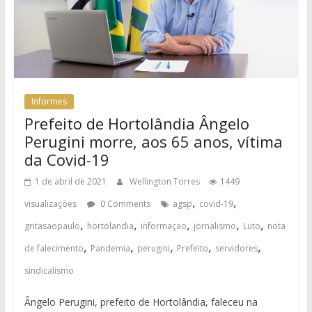
Informes
Prefeito de Hortolândia Ângelo
Perugini morre, aos 65 anos, vítima
da Covid-19
1 de abril de 2021
Wellington Torres
1449
,
,
visualizações
0 Comments
agsp
covid-19
,
,
,
,
,
gritasaopaulo
hortolandia
informaçao
jornalismo
Luto
nota
,
,
,
,
,
de falecimento
Pandemia
perugini
Prefeito
servidores
sindicalismo
Ângelo Perugini, prefeito de Hortolândia, faleceu na