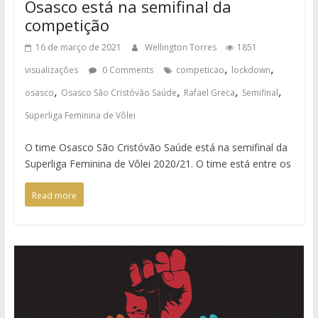
Osasco está na semifinal da
competição
16 de março de 2021
Wellington Torres
1851
,
,
visualizações
0 Comments
competicao
lockdown
,
,
,
,
osasco
Osasco São Cristóvão Saúde
Rafael Greca
Semifinal
Superliga Feminina de Vôlei
O time Osasco São Cristóvão Saúde está na semifinal da
Superliga Feminina de Vôlei 2020/21. O time está entre os
Read more