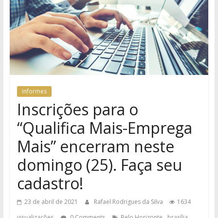
Informes
Inscrições para o
“Qualifica Mais-Emprega
Mais” encerram neste
domingo (25). Faça seu
cadastro!
23 de abril de 2021
Rafael Rodrigues da Silva
1634
,
,
visualizações
0 Comments
Belo Horizonte
brasília