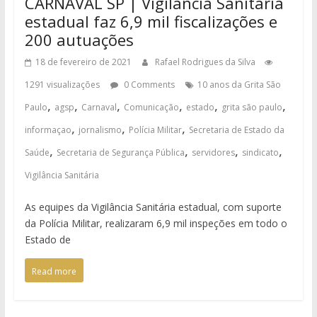
CARNAVAL SP | Vigilância Sanitária
estadual faz 6,9 mil fiscalizações e
200 autuações
18 de fevereiro de 2021
Rafael Rodrigues da Silva
1291 visualizações
0 Comments
10 anos da Grita São
,
,
,
,
,
,
Paulo
agsp
Carnaval
Comunicação
estado
grita são paulo
,
,
,
informaçao
jornalismo
Polícia Militar
Secretaria de Estado da
,
,
,
,
Saúde
Secretaria de Segurança Pública
servidores
sindicato
Vigilância Sanitária
As equipes da Vigilância Sanitária estadual, com suporte
da Polícia Militar, realizaram 6,9 mil inspeções em todo o
Estado de
Read more