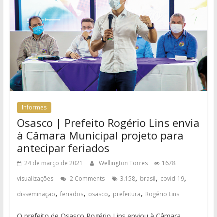
Informes
Osasco | Prefeito Rogério Lins envia
à Câmara Municipal projeto para
antecipar feriados
24 de março de 2021
Wellington Torres
1678
,
,
,
visualizações
2 Comments
3.158
brasil
covid-19
,
,
,
,
disseminação
feriados
osasco
prefeitura
Rogério Lins
O prefeito de Osasco Rogério Lins enviou à Câmara