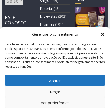
Artigo
(269)
Editorial
(43)
Entrevistas
(202)
FALE
CONOSCO
Informes
(101)
Manchete
(3)
Gerenciar o consentimento
Notícia
(1.245)
Para fornecer as melhores experiências, usamos tecnologias como
cookies para armazenar e/ou acessar informações do dispositivo. O
consentimento para essas tecnologias nos permitirá processar dados
como comportamento de navegação ou IDs exclusivos neste site. Não
consentir ou retirar o consentimento pode afetar negativamente certos
recursos e funções.
Aceitar
Negar
© Copyright 2011-2026
Agência de Comunicação Grita São Paulo
Ver preferências