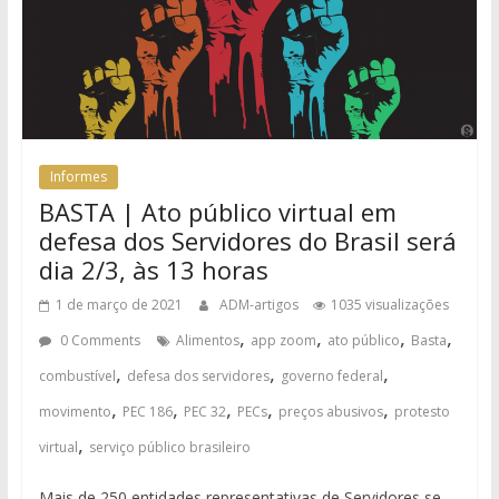
Informes
BASTA | Ato público virtual em
defesa dos Servidores do Brasil será
dia 2/3, às 13 horas
1 de março de 2021
ADM-artigos
1035 visualizações
,
,
,
,
0 Comments
Alimentos
app zoom
ato público
Basta
,
,
,
combustível
defesa dos servidores
governo federal
,
,
,
,
,
movimento
PEC 186
PEC 32
PECs
preços abusivos
protesto
,
virtual
serviço público brasileiro
Mais de 250 entidades representativas de Servidores se