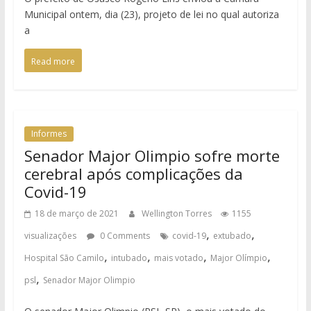
Municipal ontem, dia (23), projeto de lei no qual autoriza
a
Read more
Informes
Senador Major Olimpio sofre morte
cerebral após complicações da
Covid-19
18 de março de 2021
Wellington Torres
1155
,
,
visualizações
0 Comments
covid-19
extubado
,
,
,
,
Hospital São Camilo
intubado
mais votado
Major Olímpio
,
psl
Senador Major Olimpio